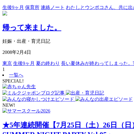
生後9ヶ月
保育所
連絡ノート
わたしとウンポコさん、共に出
帰って来ました。
妊娠・出産・育児日記
2008年2月4日
東京
生後9ヶ月
夏の終わり
長い夏休みが終わってしまった。
1
一覧へ
SPECIAL!
NEW!
★5年連続開催【7月25日（土）26日（