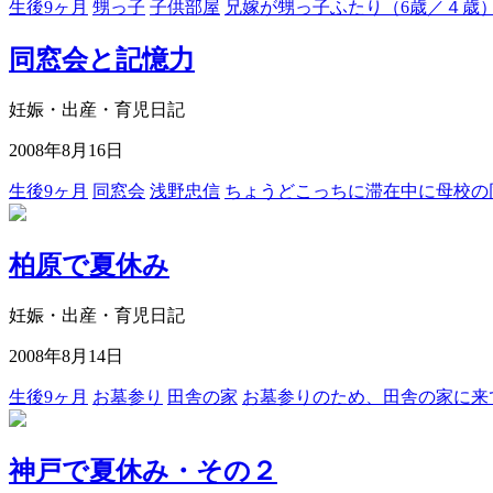
生後9ヶ月
甥っ子
子供部屋
兄嫁が甥っ子ふたり（6歳／４歳
同窓会と記憶力
妊娠・出産・育児日記
2008年8月16日
生後9ヶ月
同窓会
浅野忠信
ちょうどこっちに滞在中に母校の
柏原で夏休み
妊娠・出産・育児日記
2008年8月14日
生後9ヶ月
お墓参り
田舎の家
お墓参りのため、田舎の家に来
神戸で夏休み・その２