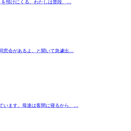
）を預けにくる。わたしは普段、…
同窓会があるよ、と聞いて急遽出…
ています。母達は客間に寝るから、…