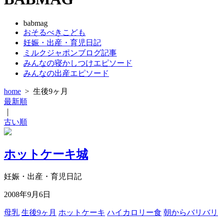
babmag
おそるべきこども
妊娠・出産・育児日記
ミルクジャポンブログ記事
みんなの寝かしつけエピソード
みんなの出産エピソード
home
>
生後9ヶ月
最新順
｜
古い順
ホットケーキ城
妊娠・出産・育児日記
2008年9月6日
母乳
生後9ヶ月
ホットケーキ
ハイカロリー食
朝からバリバリ