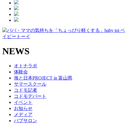
NEWS
オトナラボ
体験会
海と日本PROJECT in 富山県
サマースクール
コドモ記者
コドモデパート
イベント
お知らせ
メディア
バブサロン