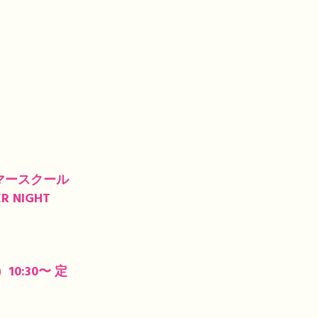
マースクール
 NIGHT
0:30〜 定