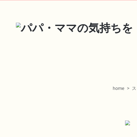
BABMAG
home
>
ス