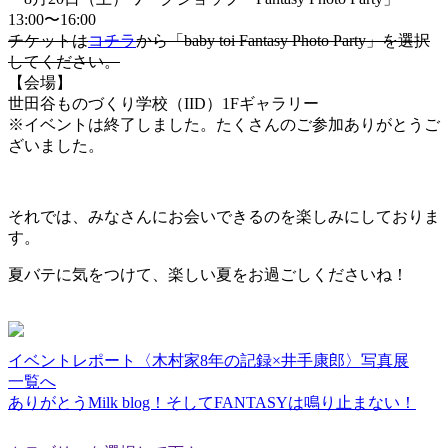
13:00〜16:00
チケットは
コチラ
から「baby toi Fantasy Photo Party」を選択
してください。
【会場】
世田谷ものづくり学校（IID）1Fギャラリー
※イベントは終了しました。たくさんのご参加ありがとうご
ざいました。
それでは、みなさんにお会いできるのを楽しみにしておりま
す。
夏バテに気をつけて、楽しい夏をお過ごしくださいね！
イベントレポート〈木村家8年の記録×井手康郎〉写真展
一覧へ
ありがとうMilk blog！そしてFANTASYは鳴り止まない！