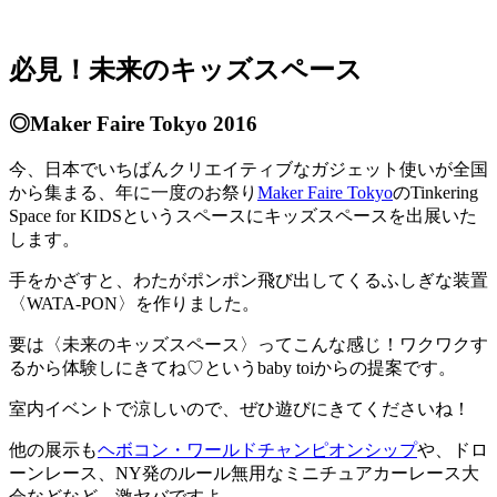
必見！未来のキッズスペース
◎Maker Faire Tokyo 2016
今、日本でいちばんクリエイティブなガジェット使いが全国
から集まる、年に一度のお祭り
Maker Faire Tokyo
のTinkering
Space for KIDSというスペースにキッズスペースを出展いた
します。
手をかざすと、わたがポンポン飛び出してくるふしぎな装置
〈WATA-PON〉を作りました。
要は〈未来のキッズスペース〉ってこんな感じ！ワクワクす
るから体験しにきてね♡というbaby toiからの提案です。
室内イベントで涼しいので、ぜひ遊びにきてくださいね！
他の展示も
ヘボコン・ワールドチャンピオンシップ
や、ドロ
ーンレース、NY発のルール無用なミニチュアカーレース大
会などなど、激ヤバですよ。