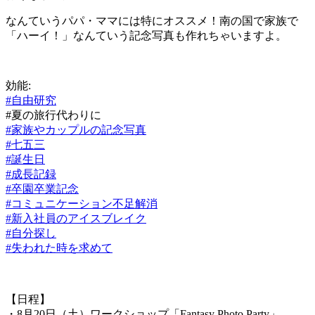
なんていうパパ・ママには特にオススメ！南の国で家族で
「ハーイ！」なんていう記念写真も作れちゃいますよ。
効能:
‪#‎
自由研究‬
#‎
夏の旅行代わりに‬
‪#‎
家族やカップルの記念写真‬
‪#‎
七五三‬
‪#‎
誕生日‬
‪#‎
成長記録‬
‪#‎
卒園卒業記念‬
‪#‎
コミュニケーション不足解消‬
‪#‎
新入社員のアイスブレイク‬
‪#‎
自分探し‬
‪#‎
失われた時を求めて
【日程】
・8月20日（土）ワークショップ「Fantasy Photo Party」