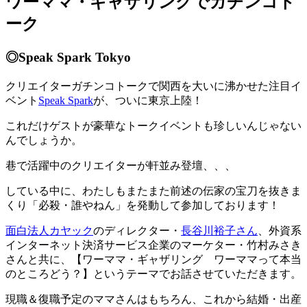
ワーママ・ギャザリングでガチンコト
ーク
◎Speak Spark Tokyo
クリエイターガチンコトークで関西を大いに沸かせた注目イ
ベント
Speak Spark
が、ついに東京上陸！
これだけゲストが豪華なトークイベントも珍しいんじゃない
んでしょうか。
巷で活躍中のクリエイターが軒並み登壇、、、
している中に、わたしもまたまた前述の伝家の宝刀を抜きま
くり「必殺・誰やねん」を発動して参加しております！
面白法人カヤック
のディレクター・
長谷川裕子さん
、外資系
インターネット決済サービス企業のマーケター・竹村みさき
さんと共に、【ワーママ・ギャザリング ワーママって本当
のところどう？】というテーマでお話させていただきます。
現職＆復職予定のママさんはもちろん、これから結婚・出産