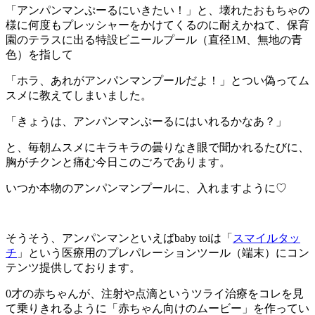
「アンパンマンぷーるにいきたい！」と、壊れたおもちゃの
様に何度もプレッシャーをかけてくるのに耐えかねて、保育
園のテラスに出る特設ビニールプール（直径1M、無地の青
色）を指して
「ホラ、あれがアンパンマンプールだよ！」とつい偽ってム
スメに教えてしまいました。
「きょうは、アンパンマンぷーるにはいれるかなあ？」
と、毎朝ムスメにキラキラの曇りなき眼で聞かれるたびに、
胸がチクンと痛む今日このごろであります。
いつか本物のアンパンマンプールに、入れますように♡
そうそう、アンパンマンといえばbaby toiは「
スマイルタッ
チ
」という医療用のプレパレーションツール（端末）にコン
テンツ提供しております。
0才の赤ちゃんが、注射や点滴というツライ治療をコレを見
て乗りきれるように「赤ちゃん向けのムービー」を作ってい