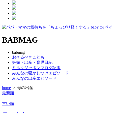
BABMAG
babmag
おそるべきこども
妊娠・出産・育児日記
ミルクジャポンブログ記事
みんなの寝かしつけエピソード
みんなの出産エピソード
home
>
母の出産
最新順
｜
古い順