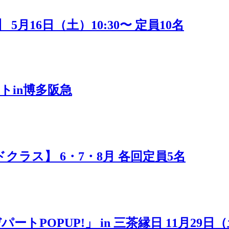
16日（土）10:30〜 定員10名
トin博多阪急
ラス】 6・7・8月 各回定員5名
POPUP!」 in 三茶縁日 11月29日