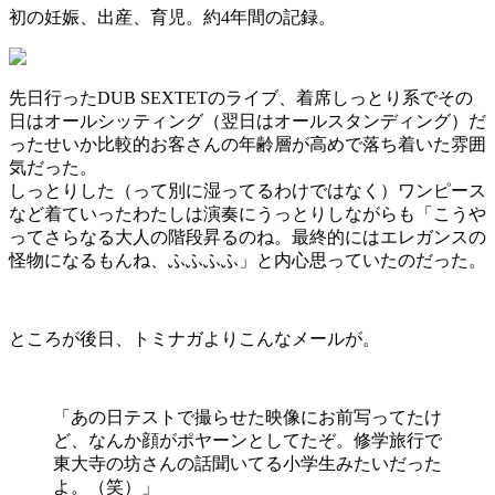
初の妊娠、出産、育児。約4年間の記録。
先日行ったDUB SEXTETのライブ、着席しっとり系でその
日はオールシッティング（翌日はオールスタンディング）だ
ったせいか比較的お客さんの年齢層が高めで落ち着いた雰囲
気だった。
しっとりした（って別に湿ってるわけではなく）ワンピース
など着ていったわたしは演奏にうっとりしながらも「こうや
ってさらなる大人の階段昇るのね。最終的にはエレガンスの
怪物になるもんね、ふふふふ」と内心思っていたのだった。
ところが後日、トミナガよりこんなメールが。
「あの日テストで撮らせた映像にお前写ってたけ
ど、なんか顔がポヤーンとしてたぞ。修学旅行で
東大寺の坊さんの話聞いてる小学生みたいだった
よ。（笑）」