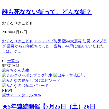
誰も死なない街って、どんな街？
おそるべきこども
2018年1月17日
おそるべきこども
アクティブ防災
阪神大震災
防災
ママプラ
グ
震災から23年経ちました。当時、神戸に住んでいたわた
しは、ぐ…
1
一覧へ
SPECIAL!
NEW!
★5年連続開催【7月25日（土）26日