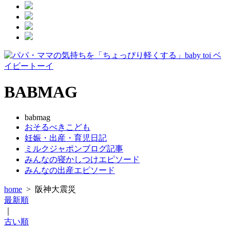
BABMAG
babmag
おそるべきこども
妊娠・出産・育児日記
ミルクジャポンブログ記事
みんなの寝かしつけエピソード
みんなの出産エピソード
home
>
阪神大震災
最新順
｜
古い順