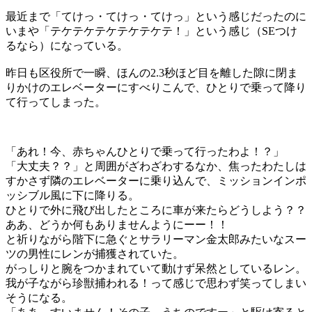
最近まで「てけっ・てけっ・てけっ」という感じだったのに
いまや「テケテケテケテケテケテ！」という感じ（SEつけ
るなら）になっている。
昨日も区役所で一瞬、ほんの2.3秒ほど目を離した隙に閉ま
りかけのエレベーターにすべりこんで、ひとりで乗って降り
て行ってしまった。
「あれ！今、赤ちゃんひとりで乗って行ったわよ！？」
「大丈夫？？」と周囲がざわざわするなか、焦ったわたしは
すかさず隣のエレベーターに乗り込んで、ミッションインポ
ッシブル風に下に降りる。
ひとりで外に飛び出したところに車が来たらどうしよう？？
ああ、どうか何もありませんようにーー！！
と祈りながら階下に急ぐとサラリーマン金太郎みたいなスー
ツの男性にレンが捕獲されていた。
がっしりと腕をつかまれていて動けず呆然としているレン。
我が子ながら珍獣捕われる！って感じで思わず笑ってしまい
そうになる。