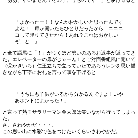
「ああ、すいません！その子、うちのですー」と駆け寄ると
「よかったー！！なんかおかしいと思ったんです
よね！！扉が開いたらひとりだったから！ニコニ
コして降りてきたから！あれ？これはおかしい
ぞ、と！」
と全て語尾に「！」がつくほど勢いのあるお返事が返ってき
た。エレベーターの扉がじゃーん！とご対面番組風に開いて
（ⓒかきいろ）仁王立ちで立っていたであろうレンを思い描
きながら丁寧にお礼を言って頭を下げると
「うちにも子供がいるから分かるんですよ！いや
あホントによかった！」
と言って熱血サラリーマン金太郎は笑いながら行ってしまっ
た。
さ、さわやかだ・・・。
この思い出に水彩で色をつけたいくらいさわやかだ。