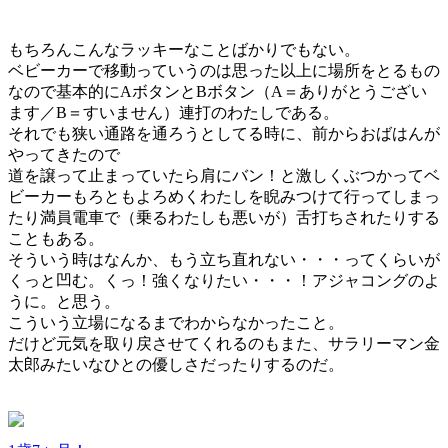
もちろんこんなラッキーなことばかりでもない。
ベビーカーで移動っていうのは思った以上に場所をとるもの
なので基本的にAボタンとBボタン（A＝ありがとうござい
ます／B＝すいません）連打のわたしである。
それでも狭い通路を通ろうとしてる時に、前からおばはんが
やってきたので
道を譲って止まっていたら肩にバン！と激しくぶつかってベ
ビーカーもろともよろめくわたしを睨みつけて行ってしまっ
たり満員電車で（乗るわたしも悪いが）舌打ちされたりする
こともある。
そういう時はなんか、もう立ち直れない・・・ってくらいが
くっと凹む。くっ！強くなりたい・・・！アジャコングのよ
うに。と思う。
こういう立場になるまでわからなかったこと。
だけど元気を取り戻させてくれるのもまた、サラリーマン金
太郎みたいなひとの優しさだったりするのだ。