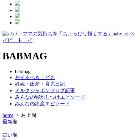
BABMAG
babmag
おそるべきこども
妊娠・出産・育児日記
ミルクジャポンブログ記事
みんなの寝かしつけエピソード
みんなの出産エピソード
home
>
村上周
最新順
｜
古い順