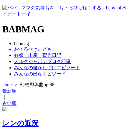
BABMAG
babmag
おそるべきこども
妊娠・出産・育児日記
ミルクジャポンブログ記事
みんなの寝かしつけエピソード
みんなの出産エピソード
home
>
幻想即興曲op.66
最新順
｜
古い順
レンの近況