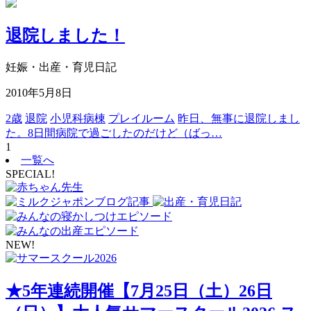
退院しました！
妊娠・出産・育児日記
2010年5月8日
2歳
退院
小児科病棟
プレイルーム
昨日、無事に退院しまし
た。8日間病院で過ごしたのだけど（ばっ…
1
一覧へ
SPECIAL!
NEW!
★5年連続開催【7月25日（土）26日