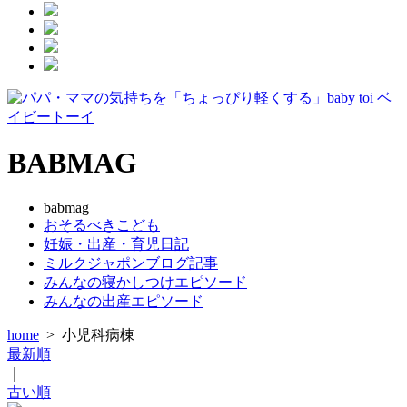
BABMAG
babmag
おそるべきこども
妊娠・出産・育児日記
ミルクジャポンブログ記事
みんなの寝かしつけエピソード
みんなの出産エピソード
home
>
小児科病棟
最新順
｜
古い順