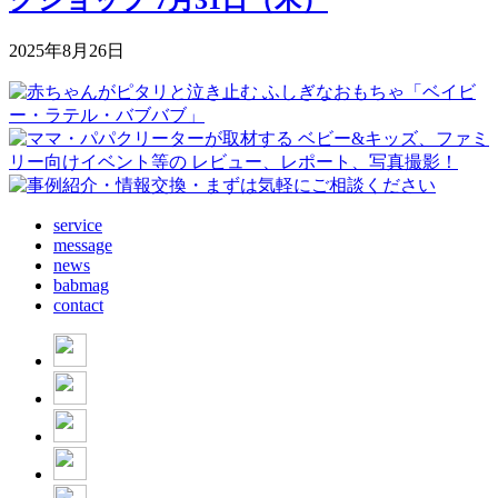
2025年8月26日
service
message
news
babmag
contact