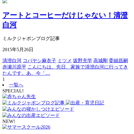
アートとコーヒーだけじゃない！清澄
白河
ミルクジャポンブログ記事
2015年5月26日
清澄白河
コバヤシ麻衣子
ミツメ
坂野充学
高城剛
委細昌嗣
赤瀬川原平
こんにちは。先日、家族で清澄白河に行ってき
たんです。あ、今「…
1
一覧へ
SPECIAL!
NEW!