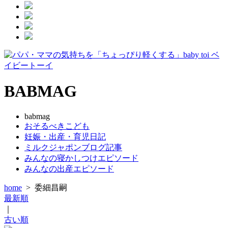
BABMAG
babmag
おそるべきこども
妊娠・出産・育児日記
ミルクジャポンブログ記事
みんなの寝かしつけエピソード
みんなの出産エピソード
home
>
委細昌嗣
最新順
｜
古い順