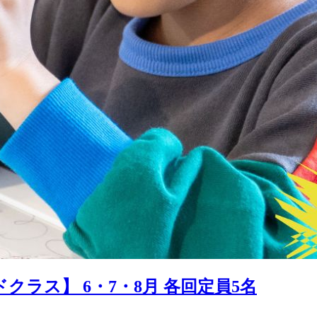
ラス】 6・7・8月 各回定員5名