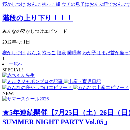
寝かしつけ
おんぶ
抱っこ紐
ウチの息子はおんぶ紐でおんぶ
階段の上り下り！！！
みんなの寝かしつけエピソード
2012年4月1日
寝かしつけ
おんぶ
抱っこ
階段
睡眠率
わが子はまだ首が座っ
1
一覧へ
SPECIAL!
NEW!
★5年連続開催【7月25日（土）26日（
SUMMER NIGHT PARTY Vol.05」