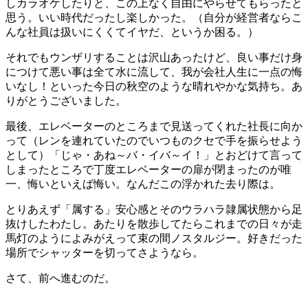
しカラオケしたりと、この上なく自由にやらせてもらったと
思う。いい時代だったし楽しかった。（自分が経営者ならこ
んな社員は扱いにくくてイヤだ、というか困る。）
それでもウンザリすることは沢山あったけど、良い事だけ身
につけて悪い事は全て水に流して、我が会社人生に一点の悔
いなし！といった今日の秋空のような晴れやかな気持ち。あ
りがとうございました。
最後、エレベーターのところまで見送ってくれた社長に向か
って（レンを連れていたのでいつものクセで手を振らせよう
として）「じゃ・あね～バ・イバ～イ！」とおどけて言って
しまったところで丁度エレベーターの扉が閉まったのが唯
一、悔いといえば悔い。なんだこの浮かれた去り際は。
とりあえず「属する」安心感とそのウラハラ隷属状態から足
抜けしたわたし。あたりを散歩してたらこれまでの日々が走
馬灯のようによみがえって束の間ノスタルジー。好きだった
場所でシャッターを切ってさようなら。
さて、前へ進むのだ。