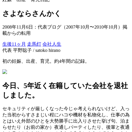
さよならさんかく
2008年11月6日
：代表ブログ（2007年10月〜2010年10月）掲
載からの転用
生後11ヶ月
走馬灯
会社人生
代表 平野聡子 / satoko hirano
初の妊娠、出産、育児。約4年間の記録。
今日、5年近く在籍していた会社を退社
しました。
セキュリティが厳しくなった今じゃ考えられないけど、入っ
た当初からすさまじい程にハコや機材を私物化し、仕事の為
とはいえ外部のひとを大勢勝手に出入りさせた挙げ句、泊ま
らせたり（お前の家か）夜通しパーティしたり、後輩と夜通