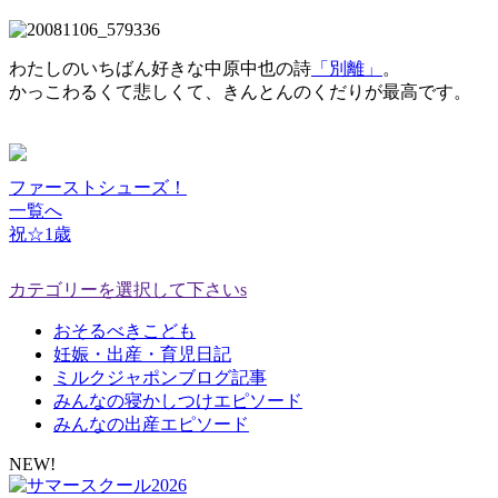
わたしのいちばん好きな中原中也の詩
「別離」
。
かっこわるくて悲しくて、きんとんのくだりが最高です。
ファーストシューズ！
一覧へ
祝☆1歳
カテゴリーを選択して下さいs
おそるべきこども
妊娠・出産・育児日記
ミルクジャポンブログ記事
みんなの寝かしつけエピソード
みんなの出産エピソード
NEW!