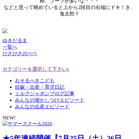
柄、ブーツが多いな・・・
などと思って眺めていると上から2段目の右端にドキ！き、
鬼太郎？
ゆきだるま
一覧へ
ひさびさのペペ
カテゴリーを選択して下さいs
おそるべきこども
妊娠・出産・育児日記
ミルクジャポンブログ記事
みんなの寝かしつけエピソード
みんなの出産エピソード
NEW!
★5年連続開催【7月25日（土）26日