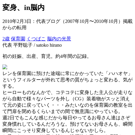
変身、in脳内
2010年2月3日
：代表ブログ（2007年10月〜2010年10月）掲載
からの転用
2歳
保育園
くつばこ
脳内の光景
代表 平野聡子 / satoko hirano
初の妊娠、出産、育児。約4年間の記録。
レンを保育園に預けた途端に常にかかっていた「ハハオヤ」
というフィルターが外れて思考の質がちょっと変わる、気が
する。
ヒーローものなんかで、コテコテに変身した主人公が走りな
がら自動で様々なパーツを外し（CG）装着物がスッと消え
て元の姿に戻っていく・・・みたいなのを保育園の教室を出
て門扉を閉めるくらいまでの間で無意識にやっている。
週2日でもこんな感じだから毎日やってるお母さん達はさぞ
変身慣れしているんだろうな。預けてないお母さんも、瞬間
瞬間にこっそり変身しているんじゃないかしら。