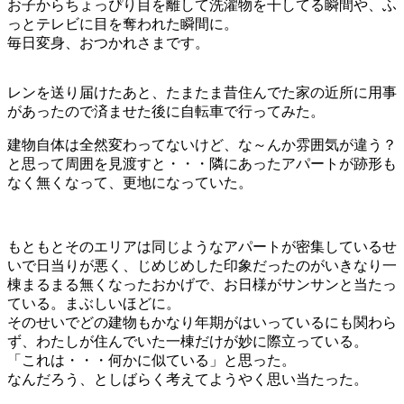
お子からちょっぴり目を離して洗濯物を干してる瞬間や、ふ
っとテレビに目を奪われた瞬間に。
毎日変身、おつかれさまです。
レンを送り届けたあと、たまたま昔住んでた家の近所に用事
があったので済ませた後に自転車で行ってみた。
建物自体は全然変わってないけど、な～んか雰囲気が違う？
と思って周囲を見渡すと・・・隣にあったアパートが跡形も
なく無くなって、更地になっていた。
もともとそのエリアは同じようなアパートが密集しているせ
いで日当りが悪く、じめじめした印象だったのがいきなり一
棟まるまる無くなったおかげで、お日様がサンサンと当たっ
ている。まぶしいほどに。
そのせいでどの建物もかなり年期がはいっているにも関わら
ず、わたしが住んでいた一棟だけが妙に際立っている。
「これは・・・何かに似ている」と思った。
なんだろう、としばらく考えてようやく思い当たった。