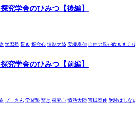
、探究学舎のひみつ【後編】
験
学習塾
驚き
探究心
情熱大陸
宝槻泰伸
自由の風が吹きまく
、探究学舎のひみつ【前編】
験
プーさん
学習塾
驚き
探究心
情熱大陸
宝槻泰伸
受験はしな