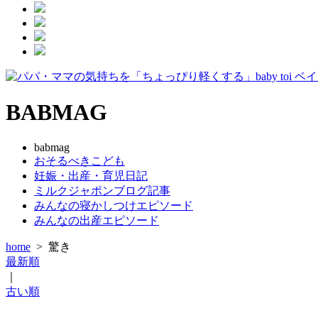
BABMAG
babmag
おそるべきこども
妊娠・出産・育児日記
ミルクジャポンブログ記事
みんなの寝かしつけエピソード
みんなの出産エピソード
home
>
驚き
最新順
｜
古い順