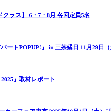
ラス】 6・7・8月 各回定員5名
POPUP!」 in 三茶縁日 11月29日
025」取材レポート