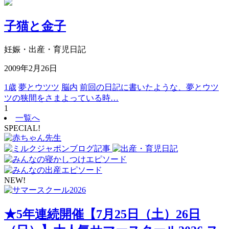
子猫と金子
妊娠・出産・育児日記
2009年2月26日
1歳
夢とウツツ
脳内
前回の日記に書いたような、夢とウツ
ツの狭間をさまよっている時…
1
一覧へ
SPECIAL!
NEW!
★5年連続開催【7月25日（土）26日