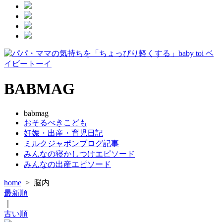
BABMAG
babmag
おそるべきこども
妊娠・出産・育児日記
ミルクジャポンブログ記事
みんなの寝かしつけエピソード
みんなの出産エピソード
home
>
脳内
最新順
｜
古い順