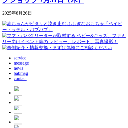
2025年8月26日
service
message
news
babmag
contact