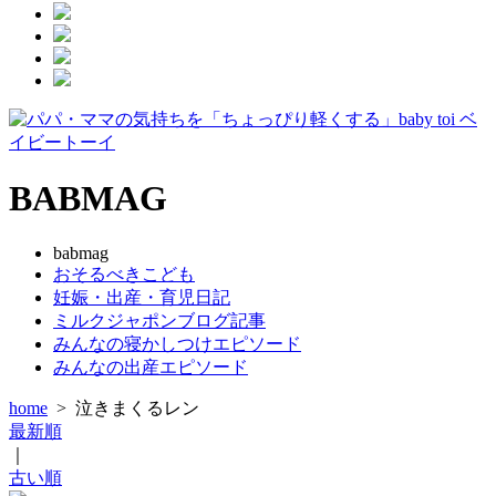
BABMAG
babmag
おそるべきこども
妊娠・出産・育児日記
ミルクジャポンブログ記事
みんなの寝かしつけエピソード
みんなの出産エピソード
home
>
泣きまくるレン
最新順
｜
古い順