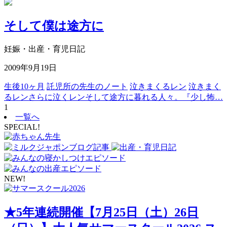
そして僕は途方に
妊娠・出産・育児日記
2009年9月19日
生後10ヶ月
託児所の先生のノート
泣きまくるレン
泣きまく
るレンさらに泣くレンそして途方に暮れる人々。『少し怖…
1
一覧へ
SPECIAL!
NEW!
★5年連続開催【7月25日（土）26日