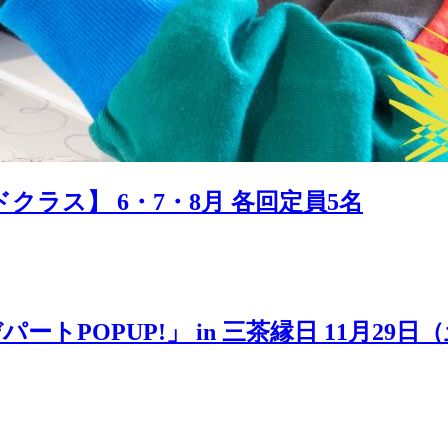
ラス】 6・7・8月 各回定員5名
POPUP!」 in 三茶縁日 11月29日