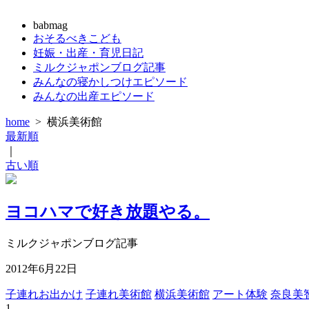
babmag
おそるべきこども
妊娠・出産・育児日記
ミルクジャポンブログ記事
みんなの寝かしつけエピソード
みんなの出産エピソード
home
>
横浜美術館
最新順
｜
古い順
ヨコハマで好き放題やる。
ミルクジャポンブログ記事
2012年6月22日
子連れお出かけ
子連れ美術館
横浜美術館
アート体験
奈良美
1