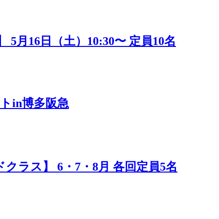
16日（土）10:30〜 定員10名
トin博多阪急
ラス】 6・7・8月 各回定員5名