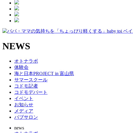
NEWS
オトナラボ
体験会
海と日本PROJECT in 富山県
サマースクール
コドモ記者
コドモデパート
イベント
お知らせ
メディア
バブサロン
news