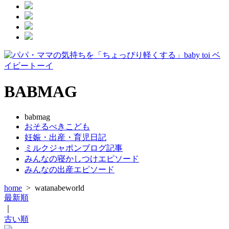
BABMAG
babmag
おそるべきこども
妊娠・出産・育児日記
ミルクジャポンブログ記事
みんなの寝かしつけエピソード
みんなの出産エピソード
home
>
watanabeworld
最新順
｜
古い順