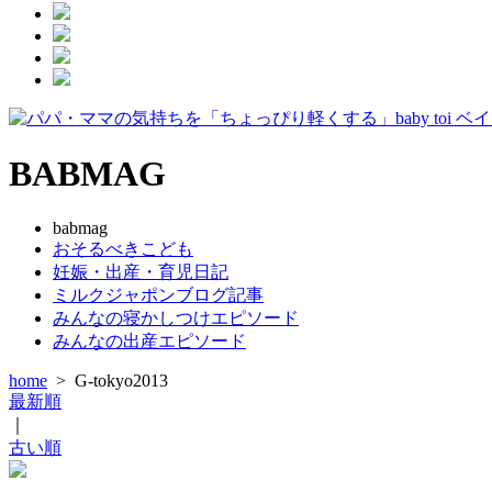
BABMAG
babmag
おそるべきこども
妊娠・出産・育児日記
ミルクジャポンブログ記事
みんなの寝かしつけエピソード
みんなの出産エピソード
home
>
G-tokyo2013
最新順
｜
古い順