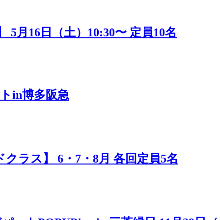
16日（土）10:30〜 定員10名
トin博多阪急
ラス】 6・7・8月 各回定員5名