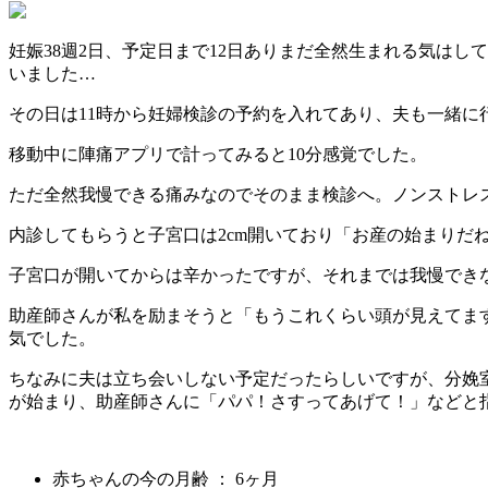
妊娠38週2日、予定日まで12日ありまだ全然生まれる気は
いました…
その日は11時から妊婦検診の予約を入れてあり、夫も一緒に
移動中に陣痛アプリで計ってみると10分感覚でした。
ただ全然我慢できる痛みなのでそのまま検診へ。ノンストレス
内診してもらうと子宮口は2cm開いており「お産の始まりだ
子宮口が開いてからは辛かったですが、それまでは我慢できな
助産師さんが私を励まそうと「もうこれくらい頭が見えてます
気でした。
ちなみに夫は立ち会いしない予定だったらしいですが、分娩
が始まり、助産師さんに「パパ！さすってあげて！」などと指
赤ちゃんの今の月齢 ： 6ヶ月