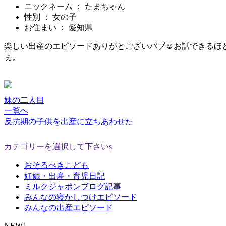
ニックネーム ： たまちゃん
性別 ： 女の子
お住まい ： 愛知県
楽しい出産のエピソードありがとございバブ☺︎お話できる
ぇ。
妹の二人目
一覧へ
反抗期の子供を出産に立ちあわせた
カテゴリーを選択して下さいs
おそるべきこども
妊娠・出産・育児日記
ミルクジャポンブログ記事
みんなの寝かしつけエピソード
みんなの出産エピソード
NEW!