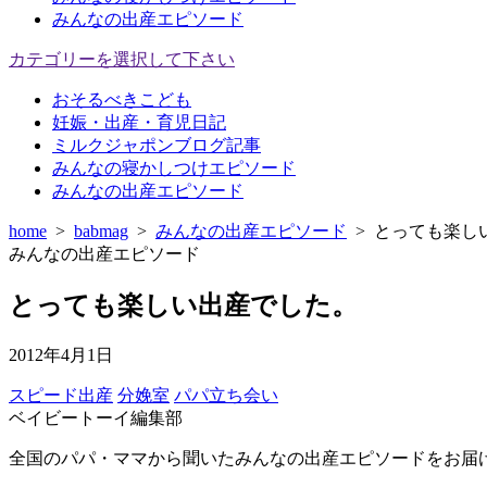
みんなの出産エピソード
カテゴリーを選択して下さい
おそるべきこども
妊娠・出産・育児日記
ミルクジャポンブログ記事
みんなの寝かしつけエピソード
みんなの出産エピソード
home
>
babmag
>
みんなの出産エピソード
>
とっても楽し
みんなの出産エピソード
とっても楽しい出産でした。
2012年4月1日
スピード出産
分娩室
パパ立ち会い
ベイビートーイ編集部
全国のパパ・ママから聞いたみんなの出産エピソードをお届