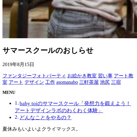
サマースクールのおしらせ
2019年8月15日
ファンタジーフォトパーティ
お絵かき教室
習い事
アート教
室
アート
デザイン
工作
asomanabo
三軒茶屋
池尻
三宿
MENU
baby toiのサマースクール「発想力を鍛えよう！
アートデザインラボのわくわく体験」
どんなことをやるの？
夏休みもいよいよクライマックス。