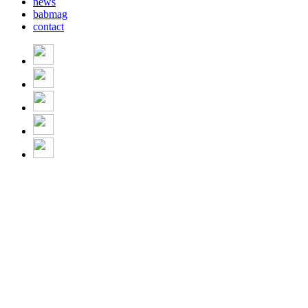
news
babmag
contact