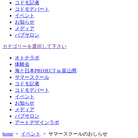
コドモ記者
コドモデパート
イベント
お知らせ
メディア
バブサロン
カテゴリーを選択して下さい
オトナラボ
体験会
海と日本PROJECT in 富山県
サマースクール
コドモ記者
コドモデパート
イベント
お知らせ
メディア
バブサロン
アートデザインラボ
home
>
イベント
>
サマースクールのおしらせ