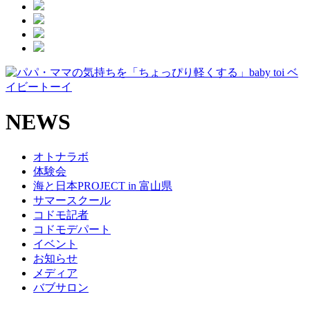
NEWS
オトナラボ
体験会
海と日本PROJECT in 富山県
サマースクール
コドモ記者
コドモデパート
イベント
お知らせ
メディア
バブサロン