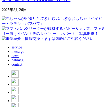
2025年8月26日
service
message
news
babmag
contact