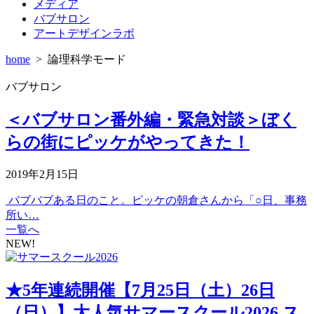
メディア
バブサロン
アートデザインラボ
home
>
論理科学モード
バブサロン
＜バブサロン番外編・緊急対談＞ぼく
らの街にピッケがやってきた！
2019年2月15日
バブバブある日のこと。ピッケの朝倉さんから「○日、事務
所い…
一覧へ
NEW!
★5年連続開催【7月25日（土）26日
（日）】大人気サマースクール2026 ス