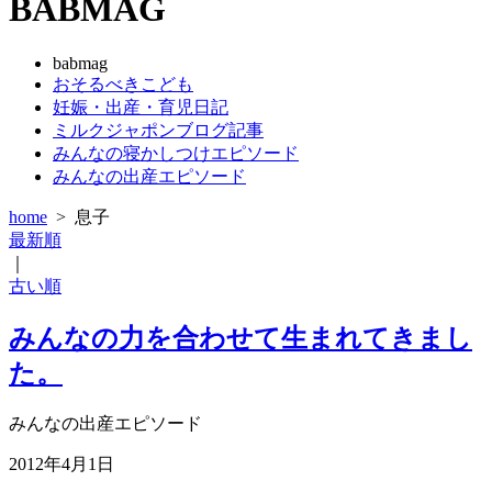
BABMAG
babmag
おそるべきこども
妊娠・出産・育児日記
ミルクジャポンブログ記事
みんなの寝かしつけエピソード
みんなの出産エピソード
home
>
息子
最新順
｜
古い順
みんなの力を合わせて生まれてきまし
た。
みんなの出産エピソード
2012年4月1日