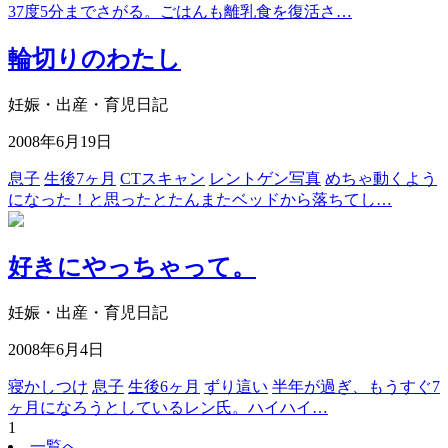
37度5分までさがる。ごはんも離乳食を復活さ…
輪切りのわたし
妊娠・出産・育児日記
2008年6月19日
息子
生後7ヶ月
CTスキャン
レントゲン写真
めちゃ動くよう
になった！と思ったとたんまたベッドから落ちてし…
好きにやっちゃって。
妊娠・出産・育児日記
2008年6月4日
寝かしつけ
息子
生後6ヶ月
ずり這い
半年が過ぎ、もうすぐ7
ヶ月になろうとしているレン氏。ハイハイ…
1
一覧へ