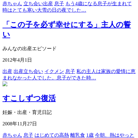
赤ちゃん
立ち会い出産
息子
もう4歳になる息子が生まれて
時はとても寒い大雪の日の夜でした…
「この子を必ず幸せにする」主人の誓
い
みんなの出産エピソード
2012年4月1日
出産
出産立ち会い
イクメン
息子
私の主人は家族の愛情に恵
まれなかった人でした。息子ができた時…
すこしずつ復活
妊娠・出産・育児日記
2008年11月27日
赤ちゃん
息子
はじめての高熱
離乳食
1歳
今朝、熱はやっと