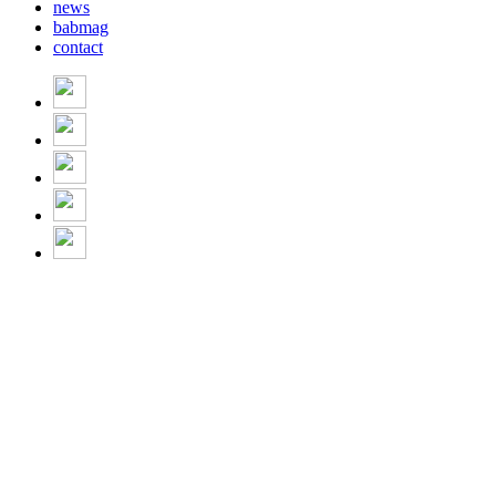
news
babmag
contact