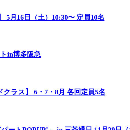
16日（土）10:30〜 定員10名
トin博多阪急
ラス】 6・7・8月 各回定員5名
POPUP!」 in 三茶縁日 11月29日