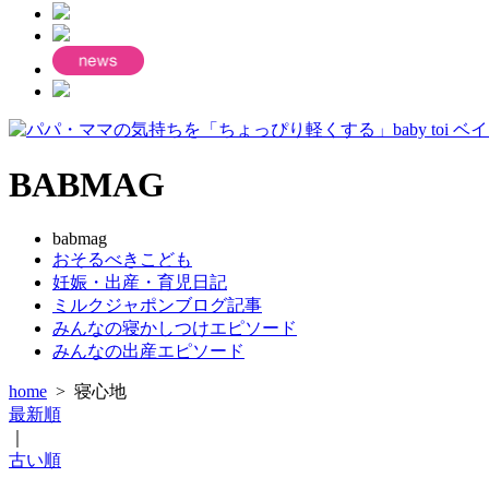
BABMAG
babmag
おそるべきこども
妊娠・出産・育児日記
ミルクジャポンブログ記事
みんなの寝かしつけエピソード
みんなの出産エピソード
home
>
寝心地
最新順
｜
古い順