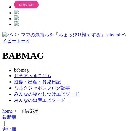
BABMAG
babmag
おそるべきこども
妊娠・出産・育児日記
ミルクジャポンブログ記事
みんなの寝かしつけエピソード
みんなの出産エピソード
home
>
子供部屋
最新順
｜
古い順