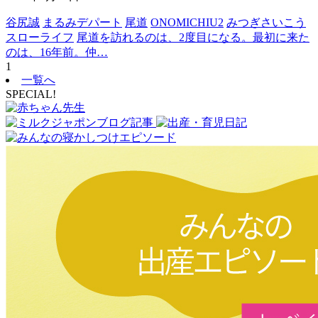
谷尻誠
まるみデパート
尾道
ONOMICHIU2
みつぎさいこう
スローライフ
尾道を訪れるのは、2度目になる。最初に来た
のは、16年前。仲…
1
一覧へ
SPECIAL!