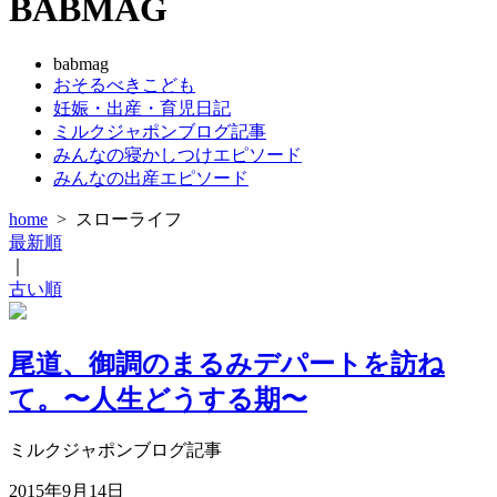
BABMAG
babmag
おそるべきこども
妊娠・出産・育児日記
ミルクジャポンブログ記事
みんなの寝かしつけエピソード
みんなの出産エピソード
home
>
スローライフ
最新順
｜
古い順
尾道、御調のまるみデパートを訪ね
て。〜人生どうする期〜
ミルクジャポンブログ記事
2015年9月14日