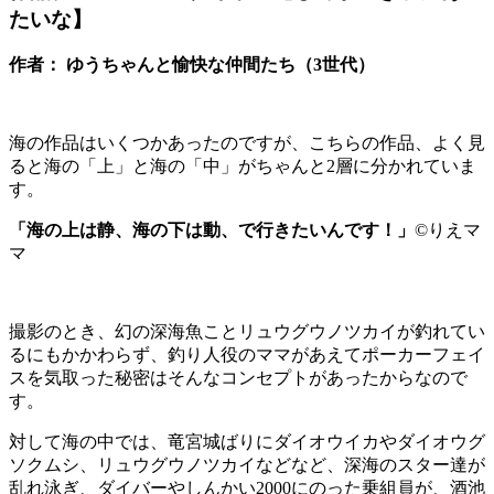
たいな】
作者： ゆうちゃんと愉快な仲間たち（3世代）
海の作品はいくつかあったのですが、こちらの作品、よく見
ると海の「上」と海の「中」がちゃんと2層に分かれていま
す。
「海の上は静、海の下は動、で行きたいんです！」
©りえマ
マ
撮影のとき、幻の深海魚ことリュウグウノツカイが釣れてい
るにもかかわらず、釣り人役のママがあえてポーカーフェイ
スを気取った秘密はそんなコンセプトがあったからなので
す。
対して海の中では、竜宮城ばりにダイオウイカやダイオウグ
ソクムシ、リュウグウノツカイなどなど、深海のスター達が
乱れ泳ぎ、ダイバーやしんかい2000にのった乗組員が、酒池