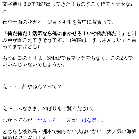
文字通り３Dで飛び出してきた！ものすごく粋でイナセな2
人！
夜空一面の花火と、ジョッキ生を背中に背負って。
「俺だ俺だ！活気なら俺にまかせろ！いや俺だ俺だ！」
と叫
ぶ声が聞こえてきそうです。（実際は「すしざんまい」と言
ってますけども）
もう紅白のトリは、SMAPでもマッチでもなく、この2人で
いいんじゃないでしょうか。
え・・・誰やねん？って？
え〜、みなさま、のぼりをご覧ください。
むかって右が「
かまくら
」、左が「
はな甚
」。
どちらも淡路島・洲本で知らない人はいない、大人気の海鮮
居酒屋でございます。