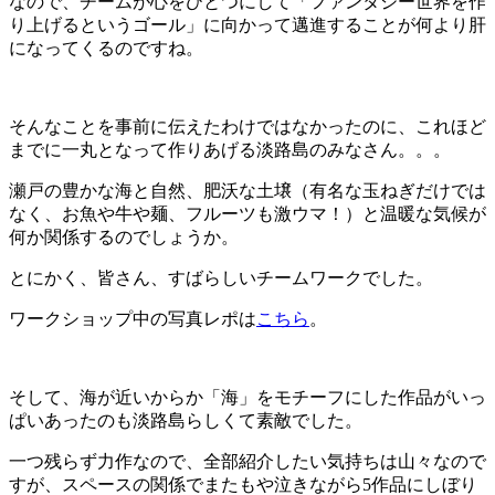
なので、チームが心をひとつにして「ファンタジー世界を作
り上げるというゴール」に向かって邁進することが何より肝
になってくるのですね。
そんなことを事前に伝えたわけではなかったのに、これほど
までに一丸となって作りあげる淡路島のみなさん。。。
瀬戸の豊かな海と自然、肥沃な土壌（有名な玉ねぎだけでは
なく、お魚や牛や麺、フルーツも激ウマ！）と温暖な気候が
何か関係するのでしょうか。
とにかく、皆さん、すばらしいチームワークでした。
ワークショップ中の写真レポは
こちら
。
そして、海が近いからか「海」をモチーフにした作品がいっ
ぱいあったのも淡路島らしくて素敵でした。
一つ残らず力作なので、全部紹介したい気持ちは山々なので
すが、スペースの関係でまたもや泣きながら5作品にしぼり