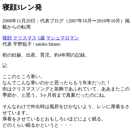
寝顔3レン発
2008年11月20日
：代表ブログ（2007年10月〜2010年10月）掲
載からの転用
寝顔
クリスマス
1歳
マシュマロマン
代表 平野聡子 / satoko hirano
初の妊娠、出産、育児。約4年間の記録。
ここのところ寒い。
なんでこんな寒いのかと思ったらもう年末だった！
街はクリスマスソングと装飾であふれていて、ああまたこの
季節か、と思う。3ヶ月前まで真夏だったのにね。
そんなわけで外出時は風邪をひかないよう、レンに厚着をさ
せています。
厚着をさせているとおもしろいほどによく眠る。
どのくらい眠るかというと・・・