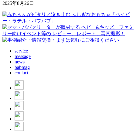
2025年8月26日
service
message
news
babmag
contact