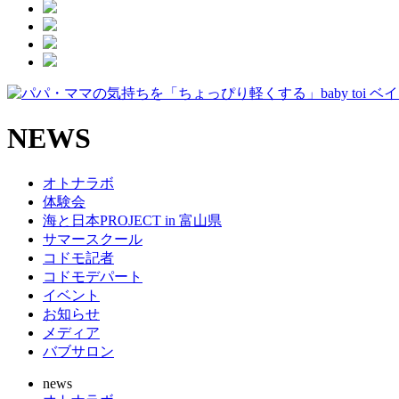
NEWS
オトナラボ
体験会
海と日本PROJECT in 富山県
サマースクール
コドモ記者
コドモデパート
イベント
お知らせ
メディア
バブサロン
news