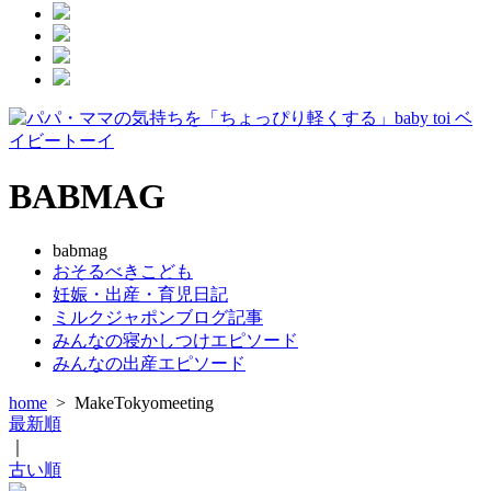
BABMAG
babmag
おそるべきこども
妊娠・出産・育児日記
ミルクジャポンブログ記事
みんなの寝かしつけエピソード
みんなの出産エピソード
home
>
MakeTokyomeeting
最新順
｜
古い順