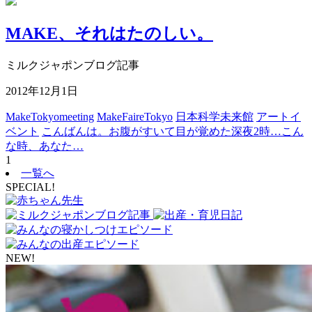
MAKE、それはたのしい。
ミルクジャポンブログ記事
2012年12月1日
MakeTokyomeeting
MakeFaireTokyo
日本科学未来館
アートイ
ベント
こんばんは。お腹がすいて目が覚めた深夜2時…こん
な時、あなた…
1
一覧へ
SPECIAL!
NEW!