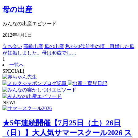
母の出産
みんなの出産エピソード
2012年4月1日
立ち会い
高齢出産
母の出産
私が20代前半の頃、再婚した母
が妊娠しました。母は40歳でし…
1
一覧へ
SPECIAL!
NEW!
★5年連続開催【7月25日（土）26日
（日）】大人気サマースクール2026 ス