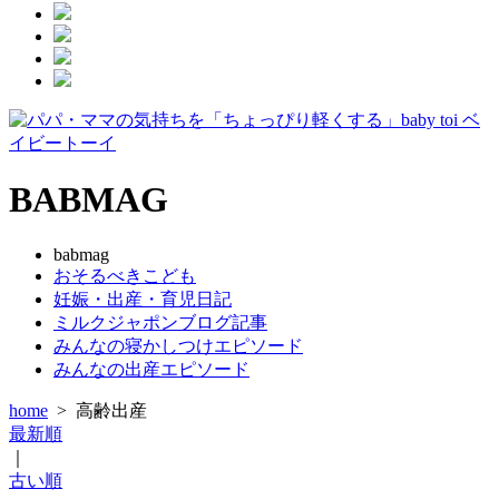
BABMAG
babmag
おそるべきこども
妊娠・出産・育児日記
ミルクジャポンブログ記事
みんなの寝かしつけエピソード
みんなの出産エピソード
home
>
高齢出産
最新順
｜
古い順