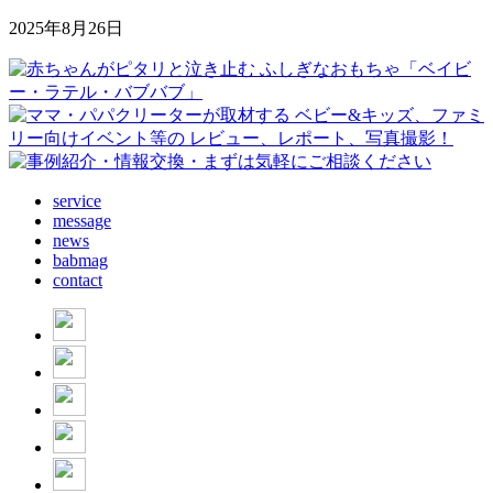
2025年8月26日
service
message
news
babmag
contact