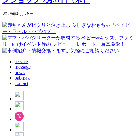
2025年8月26日
service
message
news
babmag
contact