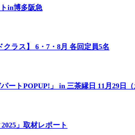
トin博多阪急
ラス】 6・7・8月 各回定員5名
POPUP!」 in 三茶縁日 11月29日
025」取材レポート