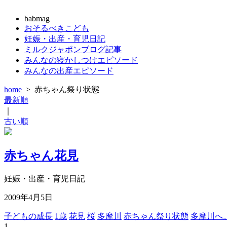
babmag
おそるべきこども
妊娠・出産・育児日記
ミルクジャポンブログ記事
みんなの寝かしつけエピソード
みんなの出産エピソード
home
>
赤ちゃん祭り状態
最新順
｜
古い順
赤ちゃん花見
妊娠・出産・育児日記
2009年4月5日
子どもの成長
1歳
花見
桜
多摩川
赤ちゃん祭り状態
多摩川へ
1