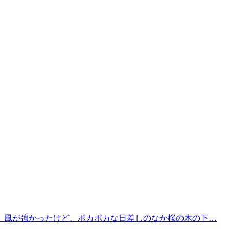
。風が強かったけど、ポカポカな日差しのなか桜の木の下…