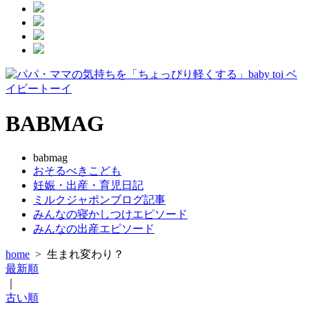
BABMAG
babmag
おそるべきこども
妊娠・出産・育児日記
ミルクジャポンブログ記事
みんなの寝かしつけエピソード
みんなの出産エピソード
home
>
生まれ変わり？
最新順
｜
古い順