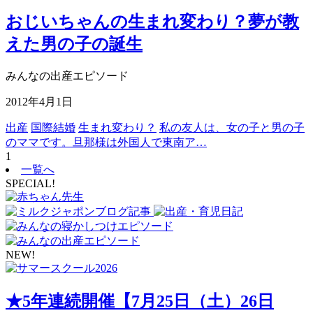
おじいちゃんの生まれ変わり？夢が教
えた男の子の誕生
みんなの出産エピソード
2012年4月1日
出産
国際結婚
生まれ変わり？
私の友人は、女の子と男の子
のママです。旦那様は外国人で東南ア…
1
一覧へ
SPECIAL!
NEW!
★5年連続開催【7月25日（土）26日