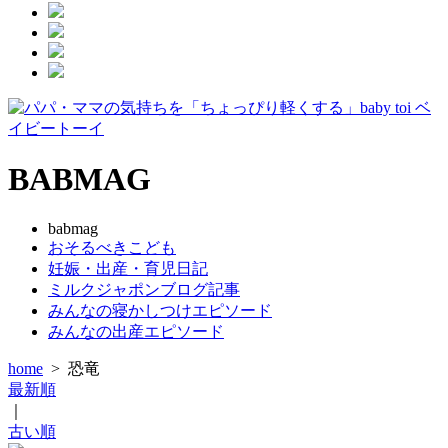
BABMAG
babmag
おそるべきこども
妊娠・出産・育児日記
ミルクジャポンブログ記事
みんなの寝かしつけエピソード
みんなの出産エピソード
home
>
恐竜
最新順
｜
古い順