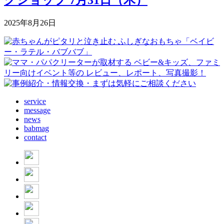
2025年8月26日
service
message
news
babmag
contact