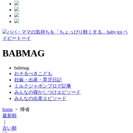
BABMAG
babmag
おそるべきこども
妊娠・出産・育児日記
ミルクジャポンブログ記事
みんなの寝かしつけエピソード
みんなの出産エピソード
home
>
帰省
最新順
｜
古い順