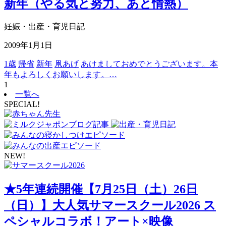
新年（やる気と努力、あと情熱）
妊娠・出産・育児日記
2009年1月1日
1歳
帰省
新年
凧あげ
あけましておめでとうございます。本
年もよろしくお願いします。…
1
一覧へ
SPECIAL!
NEW!
★5年連続開催【7月25日（土）26日
（日）】大人気サマースクール2026 ス
ペシャルコラボ！アート×映像