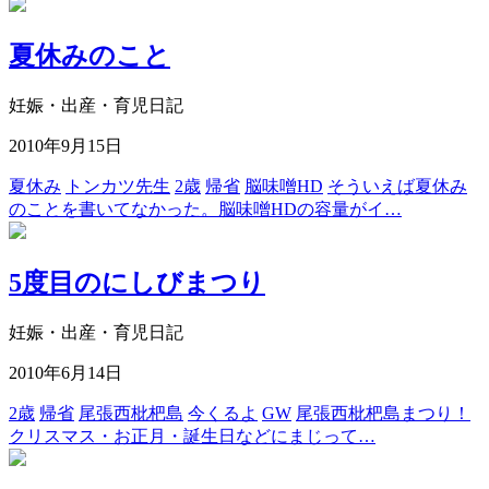
夏休みのこと
妊娠・出産・育児日記
2010年9月15日
夏休み
トンカツ先生
2歳
帰省
脳味噌HD
そういえば夏休み
のことを書いてなかった。脳味噌HDの容量がイ…
5度目のにしびまつり
妊娠・出産・育児日記
2010年6月14日
2歳
帰省
尾張西枇杷島
今くるよ
GW
尾張西枇杷島まつり！
クリスマス・お正月・誕生日などにまじって…