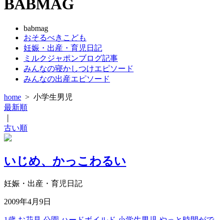
BABMAG
babmag
おそるべきこども
妊娠・出産・育児日記
ミルクジャポンブログ記事
みんなの寝かしつけエピソード
みんなの出産エピソード
home
>
小学生男児
最新順
｜
古い順
いじめ、かっこわるい
妊娠・出産・育児日記
2009年4月9日
1歳
お花見
公園
ハードボイルド
小学生男児
やっと時間がで