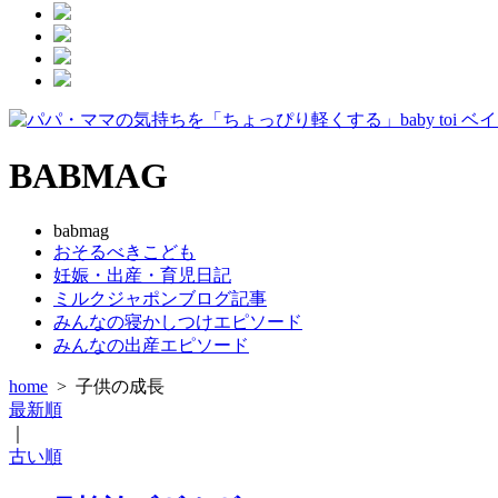
BABMAG
babmag
おそるべきこども
妊娠・出産・育児日記
ミルクジャポンブログ記事
みんなの寝かしつけエピソード
みんなの出産エピソード
home
>
子供の成長
最新順
｜
古い順