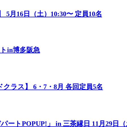
16日（土）10:30〜 定員10名
トin博多阪急
ラス】 6・7・8月 各回定員5名
POPUP!」 in 三茶縁日 11月29日