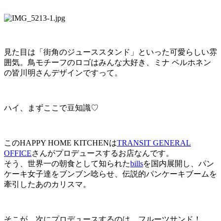
見た目は「街角のジューススタンド」といった可愛らしい雰
囲気。鳥モチーフのロゴはみんな大好き、ミナ ペルホネン
の皆川明さんデザインですって。
ハイ、まずここで豆知識♡
このHAPPY HOME KITCHENは
TRANSIT GENERAL
OFFICE
さんがプロデュースするお店なんです。
そう、世界一の朝食として知られた
bills
を国内展開し、パン
ケーキ女子達をブンブン唸らせ、伝説的パンケーキブームを
牽引したあのカリスマ。
そこが、次にプロデュースするのは…フルーツサンド！