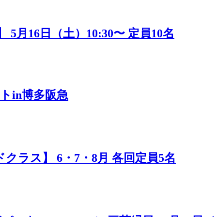
16日（土）10:30〜 定員10名
トin博多阪急
ラス】 6・7・8月 各回定員5名