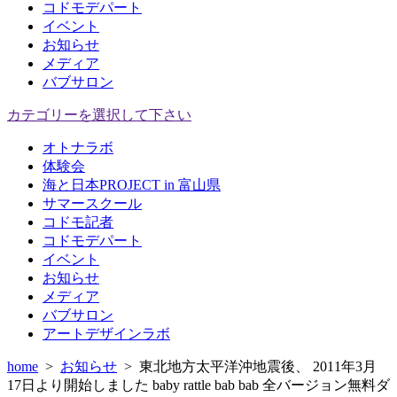
コドモデパート
イベント
お知らせ
メディア
バブサロン
カテゴリーを選択して下さい
オトナラボ
体験会
海と日本PROJECT in 富山県
サマースクール
コドモ記者
コドモデパート
イベント
お知らせ
メディア
バブサロン
アートデザインラボ
home
>
お知らせ
>
東北地方太平洋沖地震後、 2011年3月
17日より開始しました baby rattle bab bab 全バージョン無料ダ