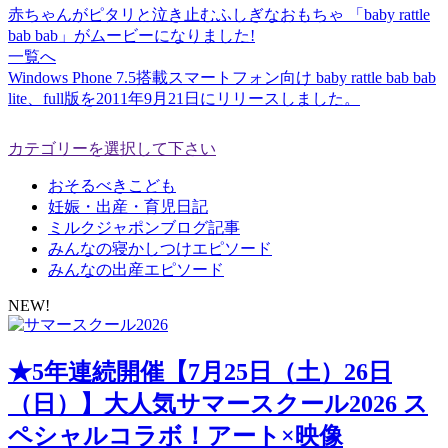
赤ちゃんがピタリと泣き止むふしぎなおもちゃ 「baby rattle
bab bab」がムービーになりました!
一覧へ
Windows Phone 7.5搭載スマートフォン向け baby rattle bab bab
lite、full版を2011年9月21日にリリースしました。
カテゴリーを選択して下さい
おそるべきこども
妊娠・出産・育児日記
ミルクジャポンブログ記事
みんなの寝かしつけエピソード
みんなの出産エピソード
NEW!
★5年連続開催【7月25日（土）26日
（日）】大人気サマースクール2026 ス
ペシャルコラボ！アート×映像