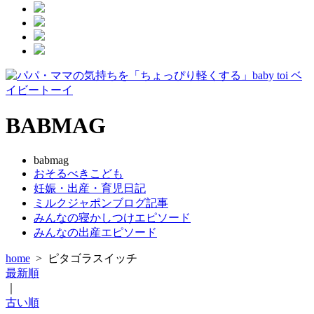
BABMAG
babmag
おそるべきこども
妊娠・出産・育児日記
ミルクジャポンブログ記事
みんなの寝かしつけエピソード
みんなの出産エピソード
home
>
ピタゴラスイッチ
最新順
｜
古い順