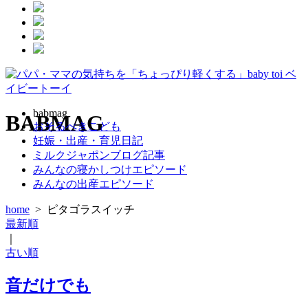
babmag
BABMAG
おそるべきこども
妊娠・出産・育児日記
ミルクジャポンブログ記事
みんなの寝かしつけエピソード
みんなの出産エピソード
home
>
ピタゴラスイッチ
最新順
｜
古い順
音だけでも