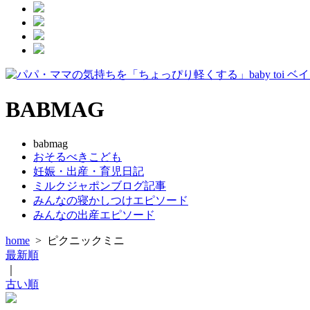
BABMAG
babmag
おそるべきこども
妊娠・出産・育児日記
ミルクジャポンブログ記事
みんなの寝かしつけエピソード
みんなの出産エピソード
home
>
ピクニックミニ
最新順
｜
古い順