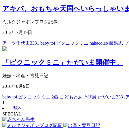
アキバ、おもちゃ天国へいらっしゃい
ミルクジャポンブログ記事
2012年7月19日
アーツ千代田3331
baby toi
ピクニックミニ
hahacolab
藤浩志
ブ
「ピクニックミニ」ただいま開催中。
妊娠・出産・育児日記
2010年8月9日
baby toi
ピクニックミニ
2歳
こどもとあそび展
ただいま333
1
一覧へ
SPECIAL!