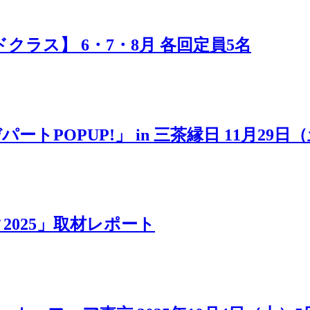
ラス】 6・7・8月 各回定員5名
POPUP!」 in 三茶縁日 11月29日
025」取材レポート