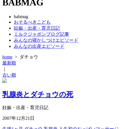
BABMAG
babmag
おそるべきこども
妊娠・出産・育児日記
ミルクジャポンブログ記事
みんなの寝かしつけエピソード
みんなの出産エピソード
home
>
ダチョウ
最新順
｜
古い順
乳腺炎とダチョウの死
妊娠・出産・育児日記
2007年12月21日
生後1ヶ月
ダチョウ
乳腺炎
人生初のおっぱいマッサージ