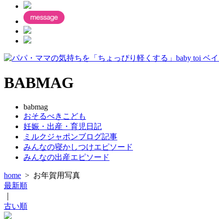
BABMAG
babmag
おそるべきこども
妊娠・出産・育児日記
ミルクジャポンブログ記事
みんなの寝かしつけエピソード
みんなの出産エピソード
home
>
お年賀用写真
最新順
｜
古い順