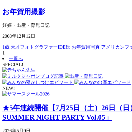
お年賀用撮影
妊娠・出産・育児日記
2008年12月12日
1歳
天才フォトグラファーIDE氏
お年賀用写真
アメリカンフ
1
一覧へ
SPECIAL!
NEW!
★5年連続開催【7月25日（土）26日（
SUMMER NIGHT PARTY Vol.05」
2026年5月9日