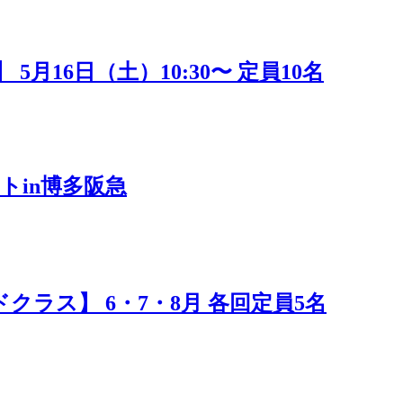
16日（土）10:30〜 定員10名
トin博多阪急
ラス】 6・7・8月 各回定員5名