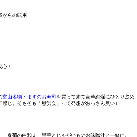
掲載からの転用
安心！
の
富山名物・ますのお寿司
を買って来て豪華絢爛にひとり占め
て感じ。そもそも「慰労会」って発想がおっさん臭い）
春菊の白和え、里芋とじゃがいものお味噌汁と一緒に。