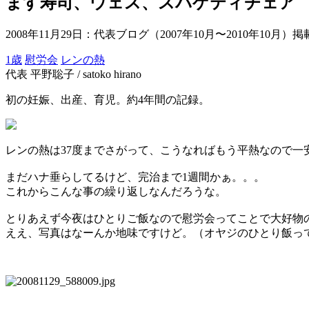
ます寿司、ウェス、スパゲティチェア
2008年11月29日
：代表ブログ（2007年10月〜2010年10月）
1歳
慰労会
レンの熱
代表 平野聡子 / satoko hirano
初の妊娠、出産、育児。約4年間の記録。
レンの熱は37度までさがって、こうなればもう平熱なので一
まだハナ垂らしてるけど、完治まで1週間かぁ。。。
これからこんな事の繰り返しなんだろうな。
とりあえず今夜はひとりご飯なので慰労会ってことで大好物
ええ、写真はなーんか地味ですけど。（オヤジのひとり飯っ