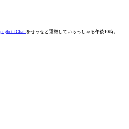
。
Spaghetti Chair
をせっせと運搬していらっしゃる午後10時。